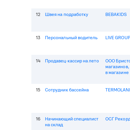
12
Швея на подработку
BEBAKIDS
13
Персональный водитель
LIVE GROU
14
Продавец-кассир на лето
ООО Бристо
магазинов,
в магазине
15
Сотрудник бассейна
TERMOLAN
16
Начинающий специалист
ОСГ Рекор
на склад