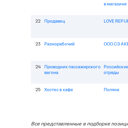
в магазине
22
Продавец
LOVE REPU
23
Разнорабочий
ООО СЗ АК
24
Проводник пассажирского
Российские
вагона
отряды
25
Хостес в кафе
Поляна
Все представленные в подборке позици