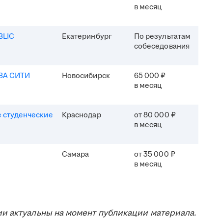
в месяц
BLIC
Екатеринбург
По результатам
собеседования
ВА СИТИ
Новосибирск
65 000 ₽
в месяц
 студенческие
Краснодар
от 80 000 ₽
в месяц
Самара
от 35 000 ₽
в месяц
и актуальны на момент публикации материала.