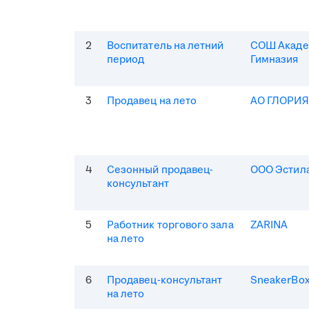
2
Воспитатель на летний
СОШ Акаде
период
Гимназия
3
Продавец на лето
АО ГЛОРИ
4
Сезонный продавец-
ООО Эстила
консультант
5
Работник торгового зала
ZARINA
на лето
6
Продавец-консультант
SneakerBo
на лето