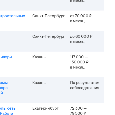
в месяц
строительные
Санкт-Петербург
от 70 000 ₽
в месяц
Санкт-Петербург
до 60 000 ₽
в месяц
ливери
Казань
117 000 —
130 000 ₽
в месяц
комы —
Казань
По результатам
бюро
собеседования
ий
ль, сеть
Екатеринбург
72 300 —
 Работа
79 500 ₽