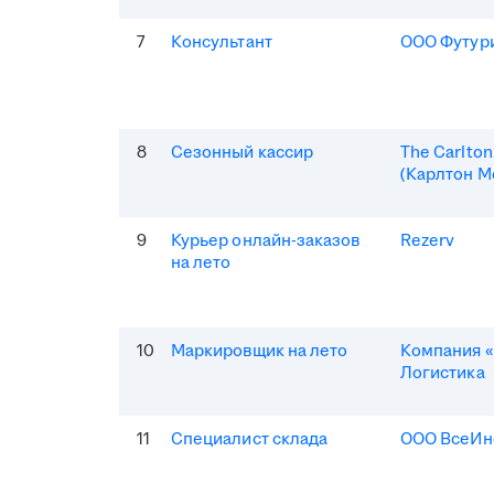
7
Консультант
ООО Футур
8
Сезонный кассир
The Carlto
(Карлтон М
9
Курьер онлайн-заказов
Rezerv
на лето
10
Маркировщик на лето
Компания «
Логистика
11
Специалист склада
ООО ВсеИн