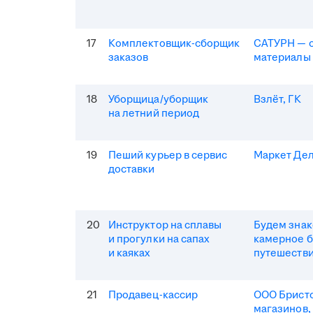
17
Комплектовщик-сборщик
САТУРН — 
заказов
материалы
18
Уборщица/уборщик
Взлёт, ГК
на летний период
19
Пеший курьер в сервис
Маркет Де
доставки
20
Инструктор на сплавы
Будем зна
и прогулки на сапах
камерное 
и каяках
путешеств
21
Продавец-кассир
ООО Бристо
магазинов,