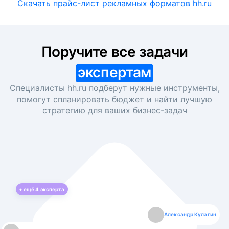
Скачать прайс-лист рекламных форматов hh.ru
Поручите все задачи
экспертам
Специалисты hh.ru подберут нужные инструменты,
помогут спланировать бюджет и найти лучшую
стратегию для ваших
бизнес-задач
+ ещё
4
эксперта
Екатерина Лазаренко
Александр Кулагин
Даниил Макаров
Борис Кашко
Юлия Изоитко