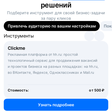
решений
Подберите инструмент для своей
бизнес-задачи
за пару кликов
Привлечь аудиторию по вашим настройкам
Пок
Инструменты
Инструменты
Инструменты
Виртуальный рекрутер
Clickme
Вакансия дня
Массовый подбор под ключ. Решите, сколько
Рекламная платформа от hh.ru: простой
Рекламный формат для вакансий на главной странице
кандидатов и когда вам нужно, и за дело возьмутся
технологичный сервис для продвижения вакансий
hh.ru. Увеличивает количество откликов
маркетологи, рекрутеры и проектные менеджеры
и проектов бизнеса на разных площадках: на hh.ru,
hh.ru с целым набором digital-инструментов
во ВКонтакте, Яндексе, Одноклассниках и Mail.ru
Стоимость:
от 200 000 ₽
Узнать подробнее
Стоимость:
от 500 ₽
Узнать подробнее
Узнать подробнее