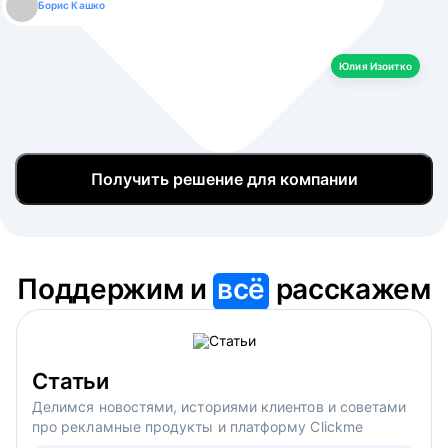
Борис Кашко
Юлия Изоитко
Александр Кулагин
Даниил Макаров
Екатерина Лазаренко
Юлия Изоитко
Получить решение для компании
Поддержим и
всё
расскажем
Статьи
Делимся новостями, историями клиентов и советами
про рекламные продукты и платформу Clickme