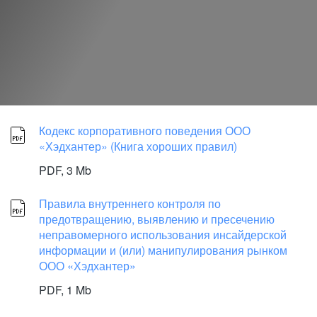
Кодекс корпоративного поведения ООО
«Хэдхантер» (Книга хороших правил)
PDF,
3 Mb
Правила внутреннего контроля по
предотвращению, выявлению и пресечению
неправомерного использования инсайдерской
информации и (или) манипулирования рынком
ООО «Хэдхантер»
PDF,
1 Mb