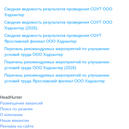
Сводная ведомость результатов проведения СОУТ ООО
Воронеж
Хэдхантер
Сводная ведомость результатов проведения СОУТ ООО
ул. Комиссаржевской, д. 10,
Хэдхантер (2026)
офис 1212
Сводная ведомость результатов проведения СОУТ
+7 473 280-05-05
Ярославский филиал ООО Хэдхантер
pr@vrn.hh.ru
Перечень рекомендуемых мероприятий по улучшению
условий труда ООО Хэдхантер
Казань
Перечень рекомендуемых мероприятий по улучшению
ул. Спартаковская, д. 2А, этаж 3,
условий труда ООО Хэдхантер (2026)
помещение 15
Перечень рекомендуемых мероприятий по улучшению
условий труда Ярославский филиал ООО Хэдхантер
+7 843 212-12-50
pr@kzn.hh.ru
HeadHunter
Размещение вакансий
Екатеринбург
Поиск по резюме
ул. Боевых Дружин, стр. 20,
О компании
5 этаж, офис 505, 521
Наши вакансии
Реклама на сайте
+7 343 226-79-99