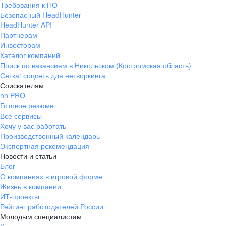
Требования к ПО
pr@ural.hh.ru
Безопасный HeadHunter
HeadHunter API
Краснодар
Партнерам
Инвесторам
ул. Янковского, д. 169, 7 этаж,
Каталог компаний
706 каб.
Поиск по вакансиям в Никольском (Костромская область)
+7 861 205-55-57
Сетка: соцсеть для нетворкинга
pr@krd.hh.ru
Соискателям
hh PRO
Готовое резюме
Владивосток
Все сервисы
пер. Ланинский д. 4, офис 3.4
Хочу у вас работать
Производственный календарь
+7 423 202-33-28
Экспертная рекомендация
pr@dv.hh.ru
Новости и статьи
Блог
Новосибирск
О компаниях в игровой форме
Жизнь в компании
ул. Большевистская, д. 35,
ИТ-проекты
помещение 21
Рейтинг работодателей России
+7 383 207-94-64
Молодым специалистам