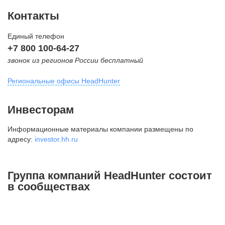
Контакты
Единый телефон
+7 800 100-64-27
звонок из регионов России бесплатный
Региональные офисы HeadHunter
Москва
Инвесторам
внутригородская территория
Информационные материалы компании размещены по
Муниципальный округ Тверской,
адресу:
investor.hh.ru
2-я Брестская ул., д. 48,
помещение 25
+7 495 974-64-27
Группа компаний HeadHunter состоит
+7 495 980-64-27
в сообществах
+7 495 134-92-24
press@hh.ru