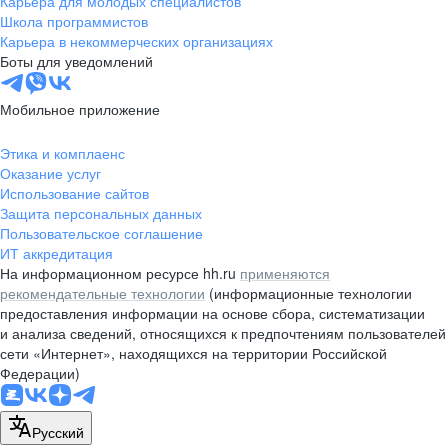
Карьера для молодых специалистов
pr@nsk.hh.ru
Школа программистов
Карьера в некоммерческих организациях
Минск
Боты для уведомлений
пр-т Дзержинского, д. 57,
10 этаж, помещение 45-1
Мобильное приложение
+375 (17)
336-03-02
Этика и комплаенс
pr@rabota.by
Оказание услуг
Использование сайтов
Алматы
Защита персональных данных
Пользовательское соглашение
пр. Абая, д. 151, БЦ Алатау,
ИТ аккредитация
12 этаж, офис 1209
На информационном ресурсе hh.ru
применяются
+7 727 232-13-13
рекомендательные технологии
(информационные технологии
pr@headhunter.com.kz
предоставления информации на основе сбора, систематизации
и анализа сведений, относящихся к предпочтениям пользователей
сети «Интернет», находящихся на территории Российской
Федерации)
Русский