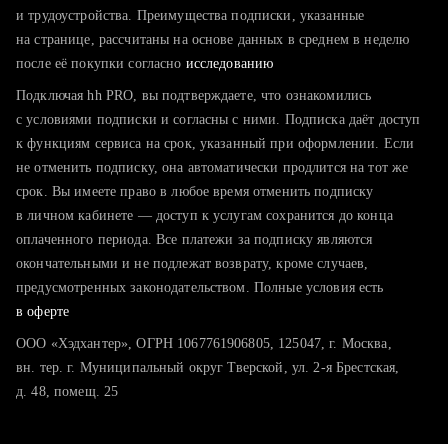
тратите много времени на поиск и вручную поднимаете
и трудоустройства. Преимущества подписки, указанные
резюме
на странице, рассчитаны на основе данных в среднем в неделю
после её покупки согласно
хотите сравнить себя с конкурентами и оценить шансы
исследованию
Подключая hh PRO, вы подтверждаете, что ознакомились
с условиями подписки и согласны с ними. Подписка даёт доступ
к функциям сервиса на срок, указанный при оформлении. Если
не отменить подписку, она автоматически продлится на тот же
срок. Вы имеете право в любое время отменить подписку
в личном кабинете — доступ к услугам сохранится до конца
оплаченного периода. Все платежи за подписку являются
окончательными и не подлежат возврату, кроме случаев,
предусмотренных законодательством. Полные условия есть
в оферте
ООО «Хэдхантер», ОГРН 1067761906805, 125047, г. Москва,
вн. тер. г. Муниципальный округ Тверской, ул. 2-я Брестская,
д. 48, помещ. 25